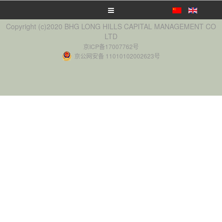
Copyright (c)2020 BHG LONG HILLS CAPITAL MANAGEMENT CO
LTD
京ICP备17007762号
京公网安备 11010102002623号