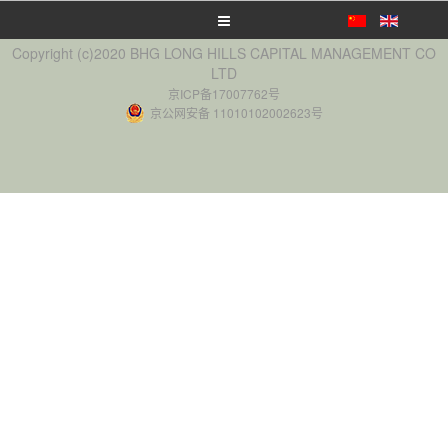
Copyright (c)2020 BHG LONG HILLS CAPITAL MANAGEMENT CO
LTD
京ICP备17007762号
京公网安备 11010102002623号