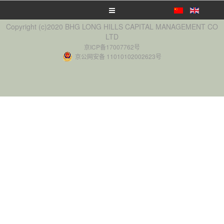
Copyright (c)2020 BHG LONG HILLS CAPITAL MANAGEMENT CO
LTD
京ICP备17007762号
京公网安备 11010102002623号