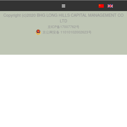
Copyright (c)2020 BHG LONG HILLS CAPITAL MANAGEMENT CO
LTD
京ICP备17007762号
京公网安备 11010102002623号